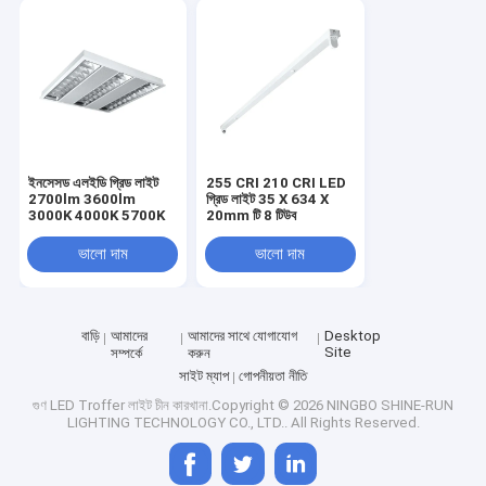
ইনসেসড এলইডি গ্রিড লাইট
255 CRI 210 CRI LED
2700lm 3600lm
গ্রিড লাইট 35 X 634 X
3000K 4000K 5700K
20mm টি 8 টিউব
ভালো দাম
ভালো দাম
বাড়ি
আমাদের
আমাদের সাথে যোগাযোগ
Desktop
Site
সম্পর্কে
করুন
বাড়ি
সাইট ম্যাপ
গোপনীয়তা নীতি
গুণ
LED Troffer লাইট
চীন কারখানা.Copyright © 2026 NINGBO SHINE-RUN
পণ্য
LIGHTING TECHNOLOGY CO., LTD.. All Rights Reserved.
ভিডিও