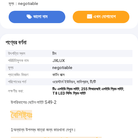
মূল্য：negotiable
ভালো দাম
এখন যোগাযোগ
পণ্যের বর্ণনা
উৎপত্তি স্থল
চীন
পরিচিতিমুলক নাম
JXLUX
মূল্য
negotiable
প্যাকেজিং বিবরণ
কার্টন বাক্স
পরিশোধের শর্ত
ওয়েস্টার্ন ইউনিয়ন, মানিগ্রাম, টি/টি
,
,
টি৮ এলইডি গ্রিড লাইট
255 সিআরআই এলইডি গ্রিড লাইট
লক্ষণীয় করা:
T8 LED সিলিং গ্রিড লাইট
উপরিভাগের বেটেন লাইট S49-2
বৈশিষ্ট্যঃ
1অন্যান্য উপলব্ধ মাত্রা জন্য কারখানা দেখুন।