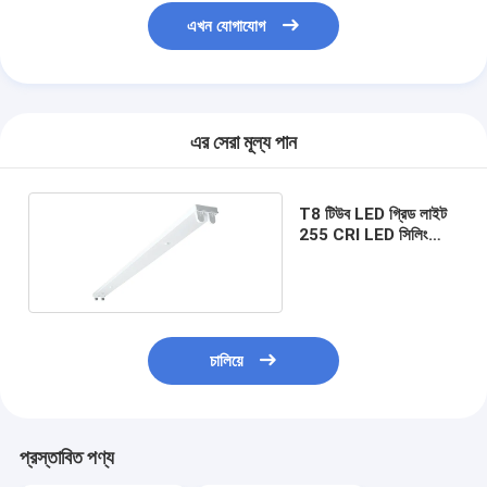
এখন যোগাযোগ
এর সেরা মূল্য পান
T8 টিউব LED গ্রিড লাইট
255 CRI LED সিলিং
গ্রিড লাইট
চালিয়ে
প্রস্তাবিত পণ্য