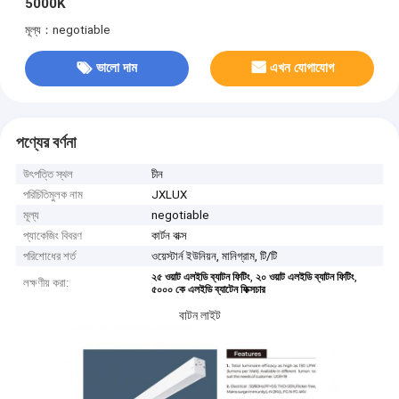
5000K
মূল্য：negotiable
ভালো দাম
এখন যোগাযোগ
পণ্যের বর্ণনা
উৎপত্তি স্থল
চীন
পরিচিতিমুলক নাম
JXLUX
মূল্য
negotiable
প্যাকেজিং বিবরণ
কার্টন বাক্স
পরিশোধের শর্ত
ওয়েস্টার্ন ইউনিয়ন, মানিগ্রাম, টি/টি
,
,
২৫ ওয়াট এলইডি ব্যাটন ফিটিং
২০ ওয়াট এলইডি ব্যাটন ফিটিং
লক্ষণীয় করা:
৫০০০ কে এলইডি ব্যাটেন ফিক্সচার
বাটন লাইট